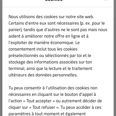
LA FABBRICA PIZZERIA
Nous utilisons des cookies sur notre site web.
Certains d'entre eux sont nécessaires (p. ex. pour le
panier), tandis que d'autres ne le sont pas mais nous
Se connecter
aident à améliorer notre offre en ligne et à
l'exploiter de manière économique. Le
Adresse mail
consentement inclut tous les cookies
préselectionnés ou sélectionnés par toi et le
stockage des informations associées sur ton
terminal, ainsi que la lecture et le traitement
Mot de passe
ultérieurs des données personnelles.
Se souvenir de moi
Tu peux consentir à l'utilisation des cookies non
Mot de passe oublié ?
nécessaires en cliquant sur le bouton d'appel à
l'action « Tout accepter » ou autrement décider de
Se Connecter
cliquer sur « Tout refuser ». Tu peux accéder à ces
paramètres à tout moment et également