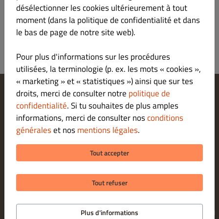
S’inscrire
désélectionner les cookies ultérieurement à tout
moment (dans la politique de confidentialité et dans
le bas de page de notre site web).
Pour plus d'informations sur les procédures
utilisées, la terminologie (p. ex. les mots « cookies »,
« marketing » et « statistiques ») ainsi que sur tes
droits, merci de consulter notre
politique de
Modifier les paramètres relatifs aux cookies
confidentialité
. Si tu souhaites de plus amples
Contactez-nous
informations, merci de consulter nos
conditions
Politique De Confidentialité
générales
et nos
mentions légales
.
Conditions Générales
Legal notice
Tout accepter
MODES DE PAIEMENT POUR LE RETRAIT SUR PLACE
Tout refuser
© 2026 LA FABBRICA PIZZERIA
Application de commande pour restaurants proposée par
Plus d'informations
DISH