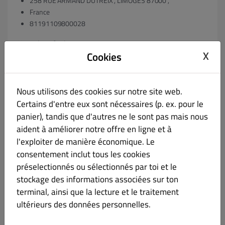
258 RUE ARMAND DUTREIX , LIMOGES 87000 ,
France
81191109800028
Kontaktaufnahme
X
Cookies
0555041632
jca.touny@gmail.com
Nous utilisons des cookies sur notre site web.
ggf. Registergericht & Registernummer
Certains d'entre eux sont nécessaires (p. ex. pour le
panier), tandis que d'autres ne le sont pas mais nous
Limoges
aident à améliorer notre offre en ligne et à
l'exploiter de manière économique. Le
ggf. Umsatzsteuer-Identifikationsnummer gem. § 27 a
consentement inclut tous les cookies
Umsatzsteuergesetz:
préselectionnés ou sélectionnés par toi et le
stockage des informations associées sur ton
VAT: FR62811911098
terminal, ainsi que la lecture et le traitement
ultérieurs des données personnelles.
ggf. Geschäftsführer:
JEAN CLAUDE TOUNY