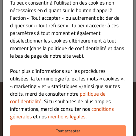
Tu peux consentir à l'utilisation des cookies non
nécessaires en cliquant sur le bouton d'appel à
Verantwortlicher gemäß § 55 Abs.2 RStV
l'action « Tout accepter » ou autrement décider de
cliquer sur « Tout refuser ». Tu peux accéder à ces
Plattform der EU-Kommission zur Online-
paramètres à tout moment et également
Streitbeilegung:
désélectionner les cookies ultérieurement à tout
https://ec.europa.eu/consumers/odr/main/index.cfm
moment (dans la politique de confidentialité et dans
le bas de page de notre site web).
Pour plus d'informations sur les procédures
utilisées, la terminologie (p. ex. les mots « cookies »,
« marketing » et « statistiques ») ainsi que sur tes
droits, merci de consulter notre
politique de
Modifier les paramètres relatifs aux cookies
confidentialité
. Si tu souhaites de plus amples
Contactez-nous
informations, merci de consulter nos
conditions
Politique De Confidentialité
générales
et nos
mentions légales
.
Conditions Générales
Legal notice
Tout accepter