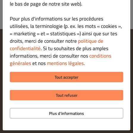
le bas de page de notre site web).
Pour plus d'informations sur les procédures
utilisées, la terminologie (p. ex. les mots « cookies »,
« marketing » et « statistiques ») ainsi que sur tes
droits, merci de consulter notre
politique de
Modifier les paramètres relatifs aux cookies
confidentialité
. Si tu souhaites de plus amples
Contactez-nous
informations, merci de consulter nos
conditions
Politique De Confidentialité
générales
et nos
mentions légales
.
Conditions Générales
Legal notice
Tout accepter
MODES DE PAIEMENT POUR LE RETRAIT SUR PLACE
Tout refuser
© 2026 LA FABBRICA PIZZERIA
Application de commande pour restaurants proposée par
Plus d'informations
DISH