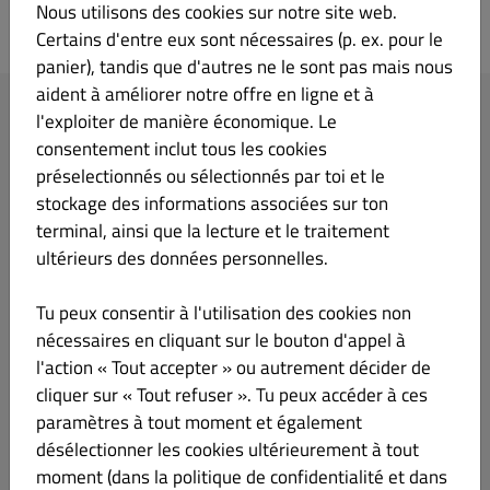
Nous utilisons des cookies sur notre site web.
LA FABBRICA PIZZERIA
Certains d'entre eux sont nécessaires (p. ex. pour le
panier), tandis que d'autres ne le sont pas mais nous
aident à améliorer notre offre en ligne et à
Votre commande
l'exploiter de manière économique. Le
consentement inclut tous les cookies
préselectionnés ou sélectionnés par toi et le
stockage des informations associées sur ton
terminal, ainsi que la lecture et le traitement
ultérieurs des données personnelles.
Ajoutez des éléments de menu à votre panier.
Tu peux consentir à l'utilisation des cookies non
nécessaires en cliquant sur le bouton d'appel à
Passer au paiement
l'action « Tout accepter » ou autrement décider de
cliquer sur « Tout refuser ». Tu peux accéder à ces
Votre adresse IP (216.73.216.7) a été enregistrée pour la prévention des
paramètres à tout moment et également
fraudes.
désélectionner les cookies ultérieurement à tout
moment (dans la politique de confidentialité et dans